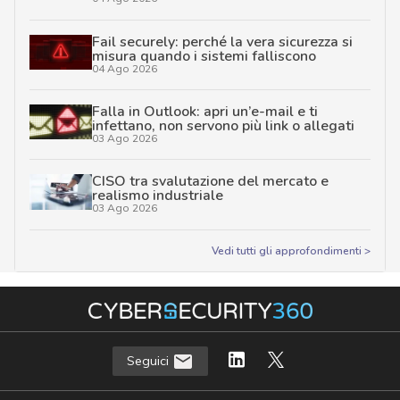
Fail securely: perché la vera sicurezza si
misura quando i sistemi falliscono
04 Ago 2026
Falla in Outlook: apri un’e-mail e ti
infettano, non servono più link o allegati
03 Ago 2026
CISO tra svalutazione del mercato e
realismo industriale
03 Ago 2026
Vedi tutti gli approfondimenti >
Seguici