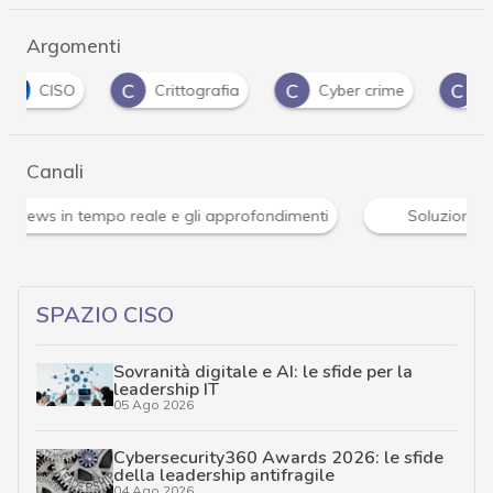
Argomenti
C
C
C
Crittografia
Cyber crime
Cyber securi
Canali
Attacchi hacker e Malware: le ultime news in tempo reale 
SPAZIO CISO
Sovranità digitale e AI: le sfide per la
leadership IT
05 Ago 2026
Cybersecurity360 Awards 2026: le sfide
della leadership antifragile
04 Ago 2026