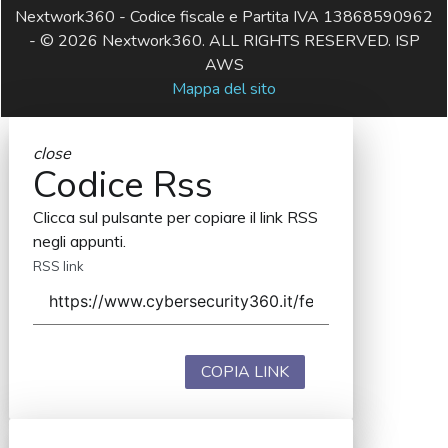
Nextwork360 - Codice fiscale e Partita IVA 13868590962
- © 2026 Nextwork360. ALL RIGHTS RESERVED. ISP
AWS
Mappa del sito
close
Codice Rss
Clicca sul pulsante per copiare il link RSS
negli appunti.
RSS link
COPIA LINK