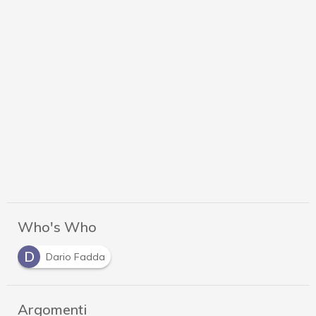
Who's Who
D
Dario Fadda
Argomenti