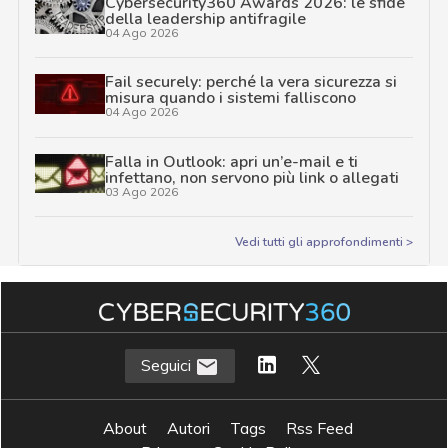
Cybersecurity360 Awards 2026: le sfide
della leadership antifragile
04 Ago 2026
Fail securely: perché la vera sicurezza si
misura quando i sistemi falliscono
04 Ago 2026
Falla in Outlook: apri un’e-mail e ti
infettano, non servono più link o allegati
03 Ago 2026
Vedi tutti gli approfondimenti >
Seguici
About
Autori
Tags
Rss Feed