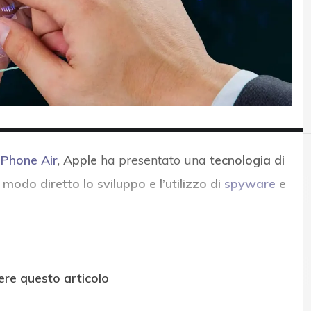
iPhone Air
,
Apple
ha presentato una
tecnologia di
 modo diretto lo sviluppo e l’utilizzo di
spyware
e
A
apple
ere questo articolo