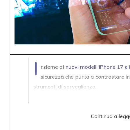
I
nsieme ai
nuovi modelli iPhone 17 e 
sicurezza
che punta a
contrastare in
strumenti di sorveglianza
.
Continua a legg