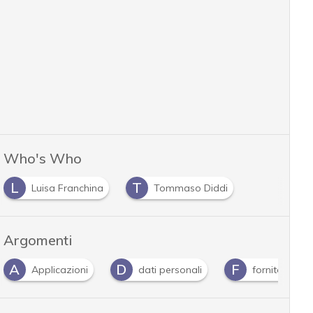
Who's Who
L
T
Luisa Franchina
Tommaso Diddi
Argomenti
A
D
F
Applicazioni
dati personali
fornitori