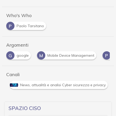
Who's Who
P
Paolo Tarsitano
Argomenti
M
P
V
Mobile Device Management
patch
vul
Canali
Attacchi hacker e Malware: le ultime news in tempo reale 
SPAZIO CISO