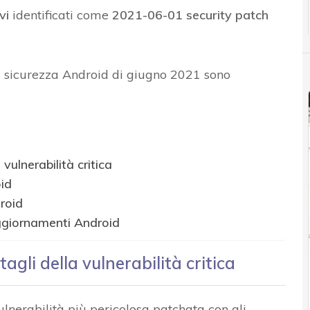
vi
identificati come
2021-06-01 security patch
di sicurezza Android di giugno 2021 sono
vulnerabilità critica
oid
roid
ggiornamenti Android
gli della vulnerabilità critica
nerabilità più pericolosa patchata con gli