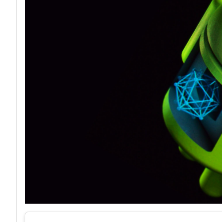
acy
Attacchi hacke