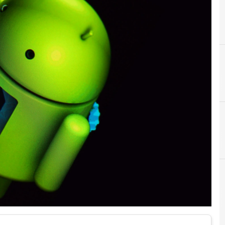
A
Android
r e Malware: le ultime news in tempo reale e gli approfondimenti