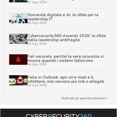
07 Ago 2026
Sovranità digitale e AI: le sfide per la
leadership IT
05 Ago 2026
Cybersecurity360 Awards 2026: le sfide
della leadership antifragile
04 Ago 2026
Fail securely: perché la vera sicurezza si
misura quando i sistemi falliscono
04 Ago 2026
Falla in Outlook: apri un’e-mail e ti
infettano, non servono più link o allegati
03 Ago 2026
Vedi tutti gli approfondimenti >