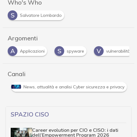
Who's Who
S
Salvatore Lombardo
Argomenti
A
S
V
Applicazioni
spyware
vulnerabilità
Canali
i
News, attualità e analisi Cyber sicurezza e privacy
SPAZIO CISO
Career evolution per CIO e CISO: i dati
dell’Empowerment Program 2026