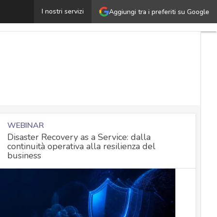
Trasferimenti dati Ue-Usa, traballa l’accordo dopo sent
I nostri servizi
Aggiungi tra i preferiti su Google
WEBINAR
Disaster Recovery as a Service: dalla
continuità operativa alla resilienza del
business