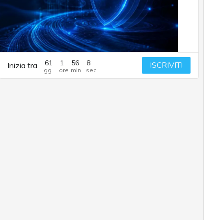
61
1
56
6
ISCRIVITI
Inizia tra