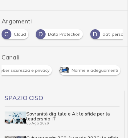
Argomenti
D
D
D
Data Protection
dati personali
Dpo
Canali
News, attualità e analisi Cyber sicurezza e privacy
SPAZIO CISO
Sovranità digitale e AI: le sfide per la
leadership IT
05 Ago 2026