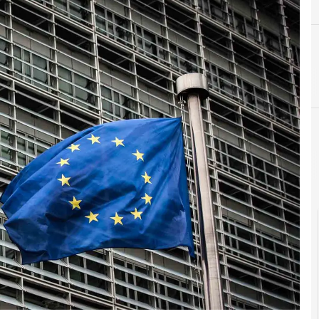
C
CISO
Cloud