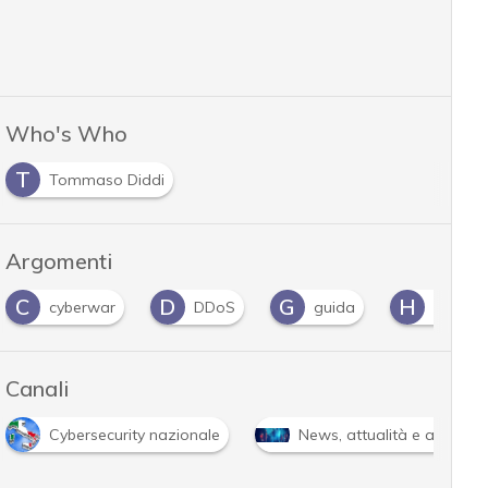
Who's Who
T
Tommaso Diddi
Argomenti
C
D
G
H
cyberwar
DDoS
guida
Hacker
Canali
Cybersecurity nazionale
News, attualità e analisi 