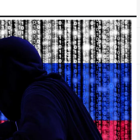
A
APT
 e Malware: le ultime news in tempo reale e gli approfondimenti