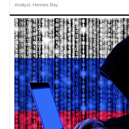
acy
Analyst, Hermes Bay
Attacchi hacker