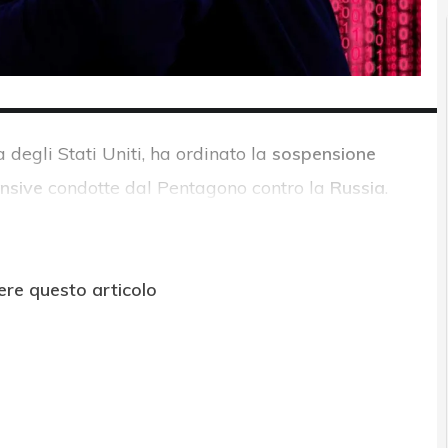
a degli Stati Uniti, ha ordinato la
sospensione
ensive
condotte dal Pentagono contro la
Russia
.
ere questo articolo