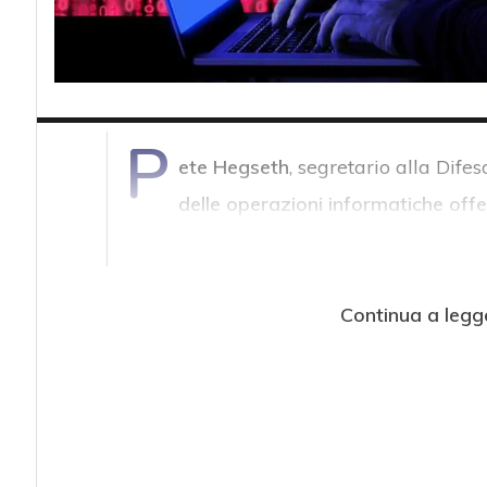
P
ete Hegseth
, segretario alla Difes
delle operazioni informatiche off
Continua a legg