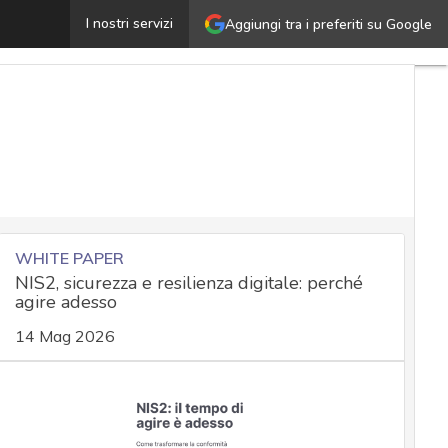
li USA sospendono le attività cyber contro la Russia: im
I nostri servizi
Aggiungi tra i preferiti su Google
WHITE PAPER
NIS2, sicurezza e resilienza digitale: perché
agire adesso
14 Mag 2026