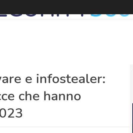
re e infostealer:
cce che hanno
 2023