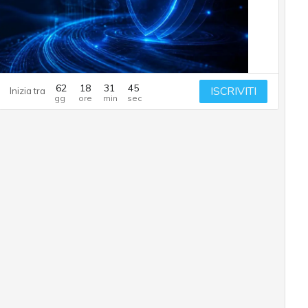
62
18
31
44
ISCRIVITI
Inizia tra