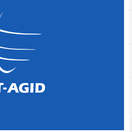
A
Agid
r e Malware: le ultime news in tempo reale e gli approfondimenti