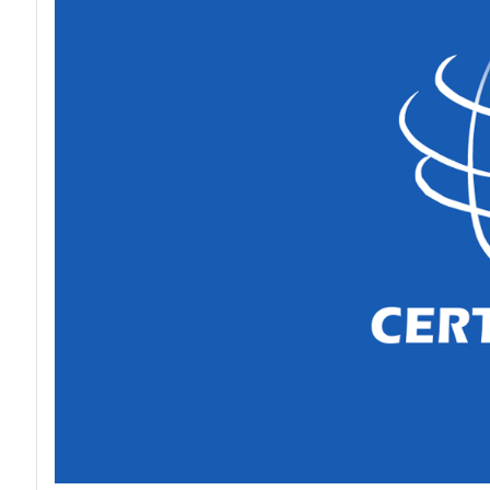
acy
Attacchi hacke