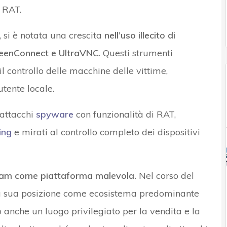
o RAT.
, si è notata una crescita
nell’uso illecito di
reenConnect e UltraVNC
. Questi strumenti
l controllo delle macchine delle vittime,
tente locale.
i attacchi
spyware
con funzionalità di RAT,
ing
e mirati al controllo completo dei dispositivi
egram come piattaforma malevola.
Nel corso del
la sua posizione come ecosistema predominante
o anche un luogo privilegiato per la vendita e la