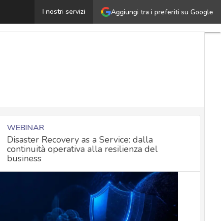
Ransomware, spyware e infostealer: ecco le cyber minacc
I nostri servizi
Aggiungi tra i preferiti su Google
WEBINAR
Disaster Recovery as a Service: dalla
continuità operativa alla resilienza del
business