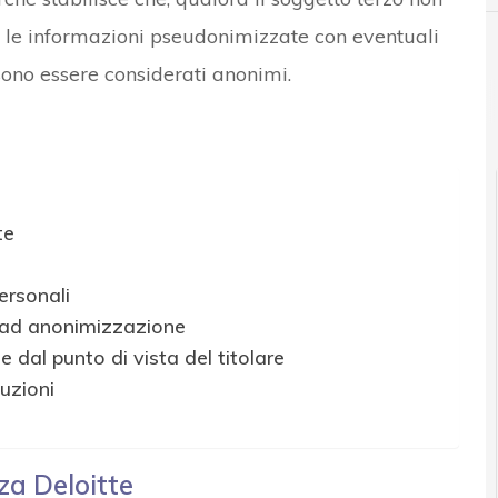
e le informazioni pseudonimizzate con eventuali
ssono essere considerati anonimi.
News, attualità e analisi Cyber sicurezza e privacy
te
ersonali
 ad anonimizzazione
 dal punto di vista del titolare
tuzioni
za Deloitte