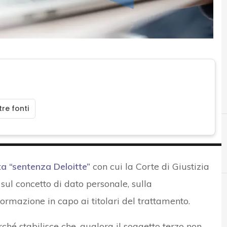
re fonti
a “sentenza Deloitte”
con cui la Corte di Giustizia
sul concetto di dato personale, sulla
formazione in capo ai titolari del trattamento.
A
anonimizzazione
ché stabilisce che, qualora il soggetto terzo non