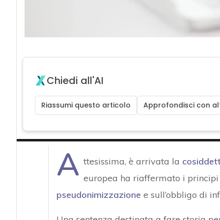
Chiedi all'AI
Riassumi questo articolo
Approfondisci con alt
A
ttesissima, è arrivata la
cosiddett
europea ha riaffermato i principi 
pseudonimizzazione
e sull’obbligo di in
Una sentenza destinata a fare storia per