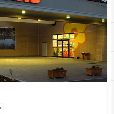
D
dati pe
i