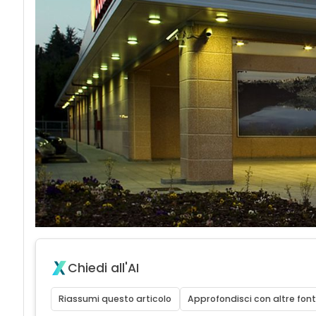
acy
Chiedi all'AI
Riassumi questo articolo
Approfondisci con altre font