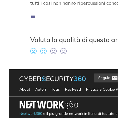
tutti i casi non hanno ripercussioni conco
Valuta la qualità di questo ar
Seguici
About
Autori
Tags
Rss Feed
Privacy e Cookie P
Nextwork360
è il più grande network in Italia di testate 