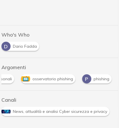
Who's Who
D
Dario Fadda
Argomenti
P
rsonali
osservatorio phishing
phishing
Canali
News, attualità e analisi Cyber sicurezza e privacy