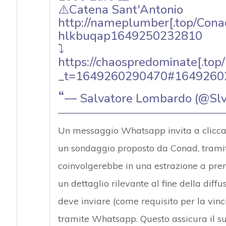
⚠️Catena Sant'Antonio
http://nameplumber[.top/Cona
hlkbuqap1649250232810
⤵️
https://chaospredominate[.to
_t=1649260290470#164926
— Salvatore Lombardo (@Sl
Un messaggio Whatsapp invita a cliccare
un sondaggio proposto da Conad, tramite
coinvolgerebbe in una estrazione a premi
un dettaglio rilevante al fine della diff
deve inviare (come requisito per la vinc
tramite Whatsapp. Questo assicura il su