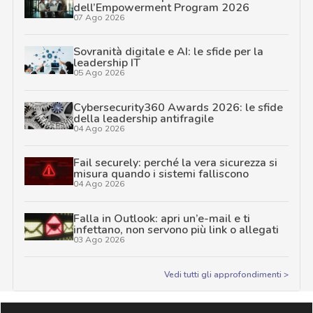
dell’Empowerment Program 2026
07 Ago 2026
Sovranità digitale e AI: le sfide per la
leadership IT
05 Ago 2026
Cybersecurity360 Awards 2026: le sfide
della leadership antifragile
04 Ago 2026
Fail securely: perché la vera sicurezza si
misura quando i sistemi falliscono
04 Ago 2026
Falla in Outlook: apri un’e-mail e ti
infettano, non servono più link o allegati
03 Ago 2026
Vedi tutti gli approfondimenti >