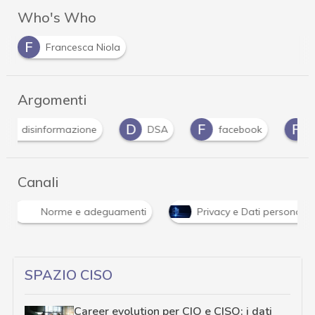
Who's Who
F
Francesca Niola
Argomenti
D
F
F
M
DSA
facebook
fake news
Canali
Norme e adeguamenti
Privacy e Dati personali
SPAZIO CISO
Career evolution per CIO e CISO: i dati