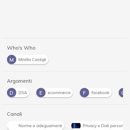
Who's Who
M
Mirella Castigli
Argomenti
E
F
G
ecommerce
facebook
Garante Privac
Canali
Norme e adeguamenti
Privacy e Dati personali