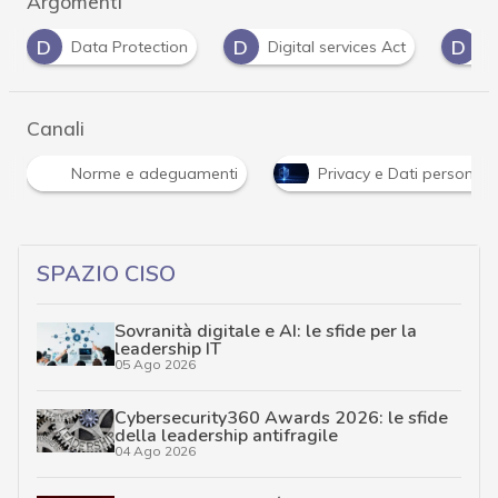
Argomenti
D
D
D
Data Protection
Digital services Act
D
Canali
Norme e adeguamenti
Privacy e Dati personali
SPAZIO CISO
Sovranità digitale e AI: le sfide per la
leadership IT
05 Ago 2026
Cybersecurity360 Awards 2026: le sfide
della leadership antifragile
04 Ago 2026