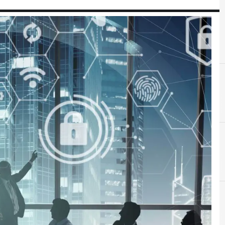
C
C
cyber resilience