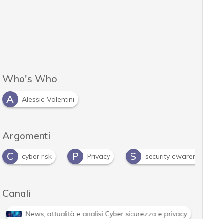
Who's Who
A
Alessia Valentini
Argomenti
P
S
cyber risk
Privacy
security awareness
Canali
C
Cultura cyber
News, attualità e analisi Cyber sicur