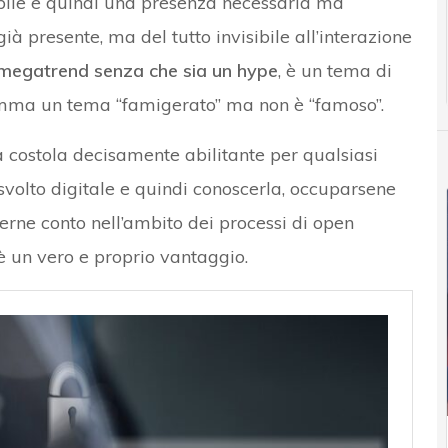
ile e quindi una presenza necessaria ma
à presente, ma del tutto invisibile all’interazione
n megatrend senza che sia un hype
, è un tema di
somma un tema “famigerato” ma non è “famoso”.
a costola decisamente abilitante per qualsiasi
svolto digitale e quindi conoscerla, occuparsene
nerne conto nell’ambito dei processi di open
è un vero e proprio vantaggio.