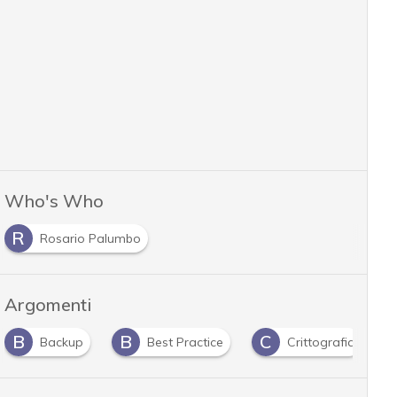
Who's Who
R
Rosario Palumbo
Argomenti
B
C
D
Best Practice
Crittografia
dati personali