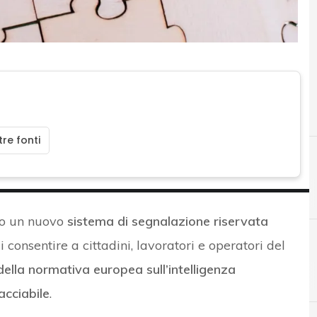
re fonti
to un nuovo
sistema di segnalazione riservata
di consentire a cittadini, lavoratori e operatori del
della normativa europea sull’intelligenza
A
B
AI Act
Backup
acciabile
.