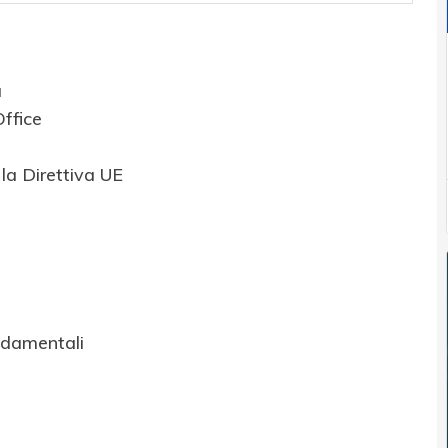
a
Office
la Direttiva UE
ndamentali