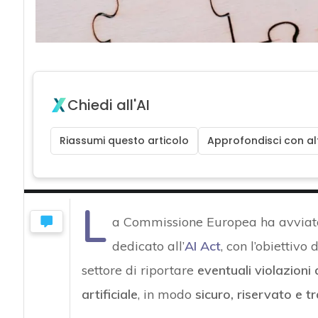
Chiedi all'AI
Riassumi questo articolo
Approfondisci con alt
L
a Commissione Europea ha avvia
dedicato all’
AI Act
, con l’obiettivo 
settore di riportare
eventuali violazioni 
artificiale
, in modo
sicuro, riservato e tr