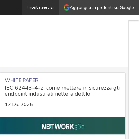
Il nuovo strumento di whistleblowing per l’AI Act: cos’è
I nostri servizi
Aggiungi tra i preferiti su Google
WHITE PAPER
IEC 62443-4-2: come mettere in sicurezza gli
endpoint industriali nell’era dell’IoT
17 Dic 2025