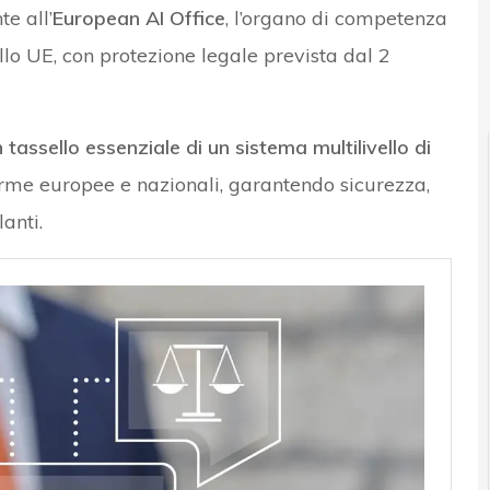
e all’
European AI Office
, l’organo di competenza
llo UE, con protezione legale prevista dal 2
News, attualità e analisi Cyber sicurezza e privacy
 tassello essenziale di un sistema multilivello di
orme europee e nazionali, garantendo sicurezza,
anti.