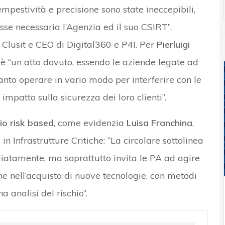
empestività e precisione sono state ineccepibili,
se necessaria l’Agenzia ed il suo CSIRT”,
e Clusit e CEO di Digital360 e P4I. Per
Pierluigi
 è “un atto dovuto, essendo le aziende legate ad
anto operare in vario modo per interferire con le
mpatto sulla sicurezza dei loro clienti”.
io risk based
, come evidenzia
Luisa Franchina
,
n Infrastrutture Critiche: “La circolare sottolinea
iatamente, ma soprattutto invita le PA ad agire
che nell’acquisto di nuove tecnologie, con metodi
 analisi del rischio”.