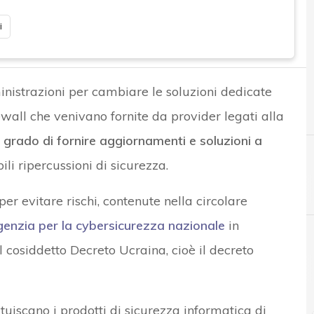
i
inistrazioni per cambiare le soluzioni dedicate
ewall che venivano fornite da provider legati alla
grado di fornire aggiornamenti e soluzioni a
bili ripercussioni di sicurezza.
B
C
Best Practice
Clusit
er evitare rischi, contenute nella circolare
enzia per la cybersicurezza nazionale
in
 cosiddetto Decreto Ucraina, cioè il decreto
tuiscano i prodotti di sicurezza informatica di