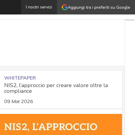
uerra, le sei istruzioni alle PA dall’Agenzia cybersicure
I nostri servizi
Aggiungi tra i preferiti su Google
WHITEPAPER
NIS2, l’approccio per creare valore oltre la
compliance
09 Mar 2026