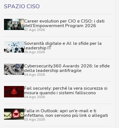
SPAZIO CISO
Career evolution per CIO e CISO: i dati
dell’Empowerment Program 2026
07 Ago 2026
Sovranità digitale e AI: le sfide per la
leadership IT
05 Ago 2026
Cybersecurity360 Awards 2026: le sfide
della leadership antifragile
04 Ago 2026
Fail securely: perché la vera sicurezza si
misura quando i sistemi falliscono
04 Ago 2026
Falla in Outlook: apri un’e-mail e ti
infettano, non servono più link o allegati
03 Ago 2026