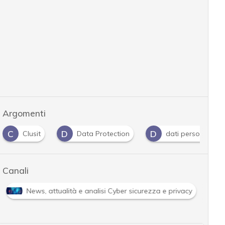
Argomenti
D
D
I
Data Protection
dati personali
infrastrut
Canali
Cybersecurity nazionale
News, attualità e analisi 