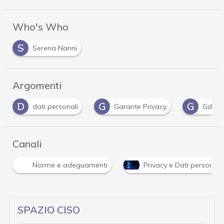
Who's Who
S
Serena Nanni
Argomenti
G
G
I
Garante Privacy
Gdpr
Informativa pri
Canali
Norme e adeguamenti
Privacy e Dati personali
SPAZIO CISO