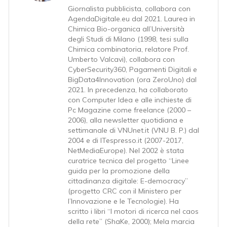
Giornalista pubblicista, collabora con
AgendaDigitale.eu dal 2021. Laurea in
Chimica Bio-organica all’Università
degli Studi di Milano (1998, tesi sulla
Chimica combinatoria, relatore Prof.
Umberto Valcavi), collabora con
CyberSecurity360, Pagamenti Digitali e
BigData4Innovation (ora ZeroUno) dal
2021. In precedenza, ha collaborato
con Computer Idea e alle inchieste di
Pc Magazine come freelance (2000 –
2006), alla newsletter quotidiana e
settimanale di VNUnet.it (VNU B. P.) dal
2004 e di ITespresso.it (2007-2017,
NetMediaEurope). Nel 2002 è stata
curatrice tecnica del progetto “Linee
guida per la promozione della
cittadinanza digitale: E-democracy”
(progetto CRC con il Ministero per
l’Innovazione e le Tecnologie). Ha
scritto i libri “I motori di ricerca nel caos
della rete” (ShaKe, 2000); Mela marcia