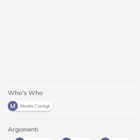
Who's Who
M
Mirella Castigli
Argomenti