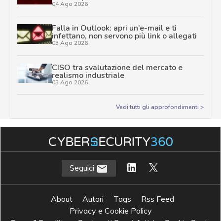
04 Ago 2026
Falla in Outlook: apri un’e-mail e ti
infettano, non servono più link o allegati
03 Ago 2026
CISO tra svalutazione del mercato e
realismo industriale
03 Ago 2026
Vedi tutti gli approfondimenti >
Seguici
About
Autori
Tags
Rss Feed
Privacy e Cookie Policy