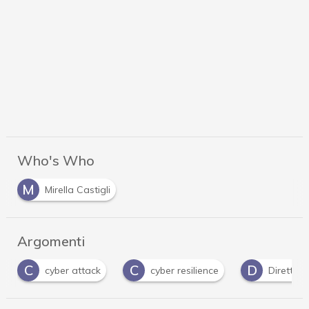
Who's Who
M
Mirella Castigli
Argomenti
C
C
D
cyber attack
cyber resilience
Direttiva