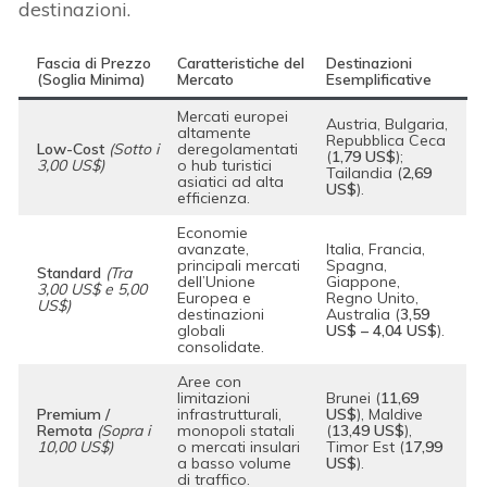
destinazioni.
Fascia di Prezzo
Caratteristiche del
Destinazioni
(Soglia Minima)
Mercato
Esemplificative
Mercati europei
Austria, Bulgaria,
altamente
Repubblica Ceca
Low-Cost
(Sotto i
deregolamentati
(
1,79 US$
);
3,00 US$)
o hub turistici
Tailandia (
2,69
asiatici ad alta
US$
).
efficienza.
Economie
avanzate,
Italia, Francia,
principali mercati
Spagna,
Standard
(Tra
dell’Unione
Giappone,
3,00 US$ e 5,00
Europea e
Regno Unito,
US$)
destinazioni
Australia (
3,59
globali
US$ – 4,04 US$
).
consolidate.
Aree con
limitazioni
Brunei (
11,69
Premium /
infrastrutturali,
US$
), Maldive
Remota
(Sopra i
monopoli statali
(
13,49 US$
),
10,00 US$)
o mercati insulari
Timor Est (
17,99
a basso volume
US$
).
di traffico.