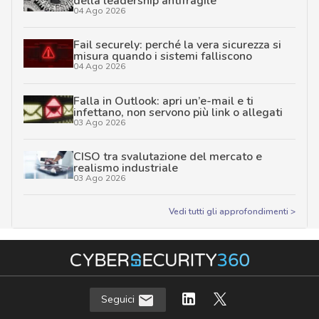
della leadership antifragile
04 Ago 2026
Fail securely: perché la vera sicurezza si
misura quando i sistemi falliscono
04 Ago 2026
Falla in Outlook: apri un’e-mail e ti
infettano, non servono più link o allegati
03 Ago 2026
CISO tra svalutazione del mercato e
realismo industriale
03 Ago 2026
Vedi tutti gli approfondimenti >
Seguici