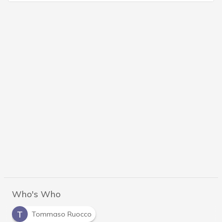
Who's Who
T
Tommaso Ruocco