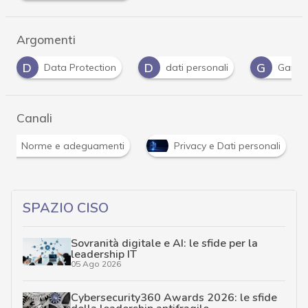
Argomenti
D
D
G
Data Protection
dati personali
Garant
Canali
Norme e adeguamenti
Privacy e Dati personali
SPAZIO CISO
Sovranità digitale e AI: le sfide per la
leadership IT
05 Ago 2026
Cybersecurity360 Awards 2026: le sfide