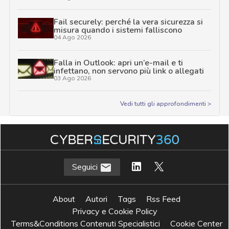
Fail securely: perché la vera sicurezza si
misura quando i sistemi falliscono
04 Ago 2026
Falla in Outlook: apri un’e-mail e ti
infettano, non servono più link o allegati
03 Ago 2026
Vedi tutti gli approfondimenti >
Seguici
About
Autori
Tags
Rss Feed
Privacy e Cookie Policy
Terms&Conditions Contenuti Specialistici
Cookie Center