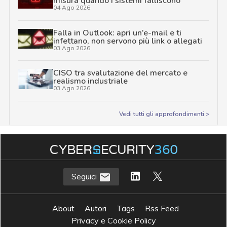
misura quando i sistemi falliscono
04 Ago 2026
Falla in Outlook: apri un’e-mail e ti
infettano, non servono più link o allegati
03 Ago 2026
CISO tra svalutazione del mercato e
realismo industriale
03 Ago 2026
Vedi tutti gli approfondimenti >
Seguici
About
Autori
Tags
Rss Feed
Privacy e Cookie Policy