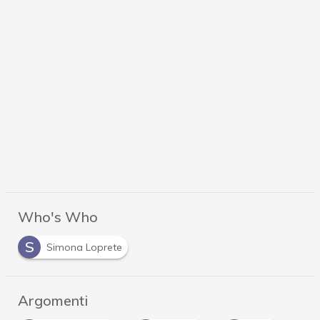
Who's Who
S
Simona Loprete
Argomenti