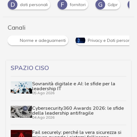
D
F
G
P
dati personali
fornitori
Gdpr
Canali
Norme e adeguamenti
Privacy e Dati personali
SPAZIO CISO
Sovranità digitale e AI: le sfide per la
leadership IT
05 Ago 2026
Cybersecurity360 Awards 2026: le sfide
della leadership antifragile
04 Ago 2026
Fail securely: perché la vera sicurezza si