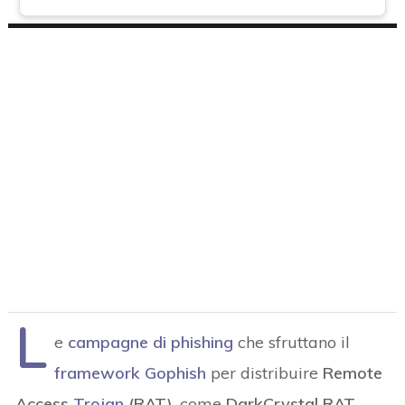
L
e
campagne di phishing
che sfruttano il
framework Gophish
per distribuire
Remote
Access
Trojan
(RAT)
, come
DarkCrystal RAT