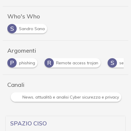
Who's Who
S
Sandro Sana
Argomenti
R
S
Remote access trojan
security awareness
Canali
Attacchi hacker e Malware: le ultime news in tempo reale 
SPAZIO CISO