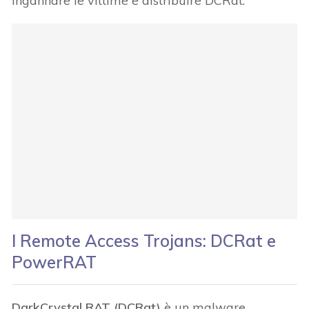
ingannare le vittime e distribuire DCRat.
I Remote Access Trojans: DCRat e
PowerRAT
DarkCrystal RAT (DCRat)
è un malware