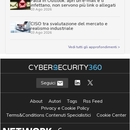
Falla in Outlook: apri un’e-mail e ti
infettano, non servono più link o allegati
03 Ago 2026
CISO tra svalutazione del mercato e
realismo industriale
03 Ago 2026
Vedi tutti gli approfondimenti >
Seguici
About
Autori
Tags
Rss Feed
Privacy e Cookie Policy
Terms&Conditions Contenuti Specialistici
Cookie Center