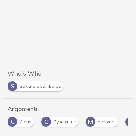
Who's Who
S
Salvatore Lombardo
Argomenti
C
C
M
P
Cloud
Cybercrime
malware