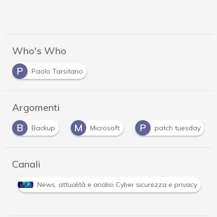
Who's Who
P
Paolo Tarsitano
Argomenti
M
P
V
Microsoft
patch tuesday
vulnerabilità
Canali
Attacchi hacker e Malware: le ultime news in tempo reale 