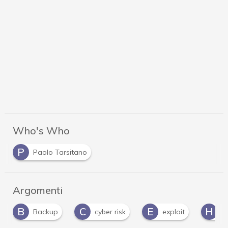
Who's Who
P
Paolo Tarsitano
Argomenti
C
E
H
M
cyber risk
exploit
Hacker
Mi