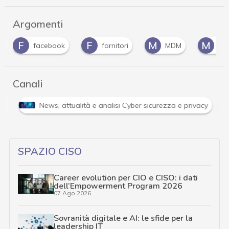
Argomenti
F
M
M
fornitori
MDM
Mobile Device Manage
Canali
Attacchi hacker e Malware: le ultime news in tempo reale 
SPAZIO CISO
Career evolution per CIO e CISO: i dati
dell’Empowerment Program 2026
07 Ago 2026
Sovranità digitale e AI: le sfide per la
leadership IT