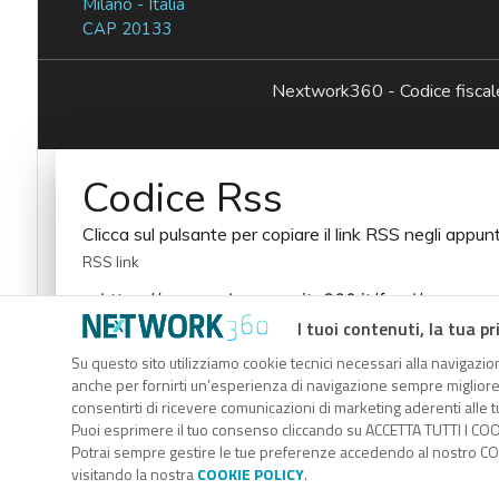
Milano - Italia
CAP 20133
Nextwork360 - Codice fisc
Codice Rss
Clicca sul pulsante per copiare il link RSS negli appunt
RSS link
I tuoi contenuti, la tua pr
Su questo sito utilizziamo cookie tecnici necessari alla navigazion
anche per fornirti un’esperienza di navigazione sempre migliore, p
consentirti di ricevere comunicazioni di marketing aderenti alle tu
Puoi esprimere il tuo consenso cliccando su ACCETTA TUTTI I COO
Potrai sempre gestire le tue preferenze accedendo al nostro COO
Codice Rss
visitando la nostra
COOKIE POLICY
.