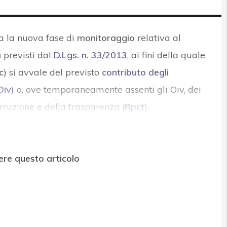
ta la nuova fase di
monitoraggio
relativa al
a
previsti
dal
D.Lgs. n. 33/2013
, ai fini della quale
c
) si avvale del previsto
contributo degli
Oiv)
o, ove temporaneamente assenti gli Oiv, dei
rruzione e della trasparenza (
Rpct
).
ere questo articolo