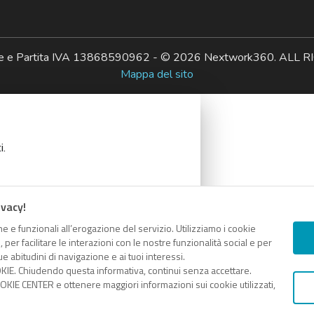
ale e Partita IVA 13868590962 - © 2026 Nextwork360. AL
Mappa del sito
i.
ivacy!
e e funzionali all’erogazione del servizio. Utilizziamo i cookie
COPIA LINK
er facilitare le interazioni con le nostre funzionalità social e per
e abitudini di navigazione e ai tuoi interessi.
KIE. Chiudendo questa informativa, continui senza accettare.
KIE CENTER e ottenere maggiori informazioni sui cookie utilizzati,