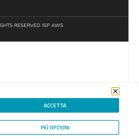
L RIGHTS RESERVED. ISP AWS
ACCETTA
PIÙ OPZIONI