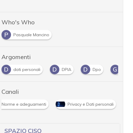
Who's Who
P
Pasquale Mancino
Argomenti
D
D
D
G
dati personali
DPIA
Dpo
Gdpr
Canali
Norme e adeguamenti
Privacy e Dati personali
SPAZIO CISO