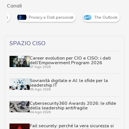
Canali
enti
Privacy e Dati personali
The Outlook
SPAZIO CISO
Career evolution per CIO e CISO: i dati
dell’Empowerment Program 2026
07 Ago 2026
Sovranità digitale e AI: le sfide per la
leadership IT
05 Ago 2026
Cybersecurity360 Awards 2026: le sfide
della leadership antifragile
04 Ago 2026
Fail securely: perché la vera sicurezza si