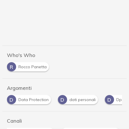
Who's Who
R
Rocco Panetta
Argomenti
D
D
E
G
dati personali
Dpo
EDPB
G
Canali