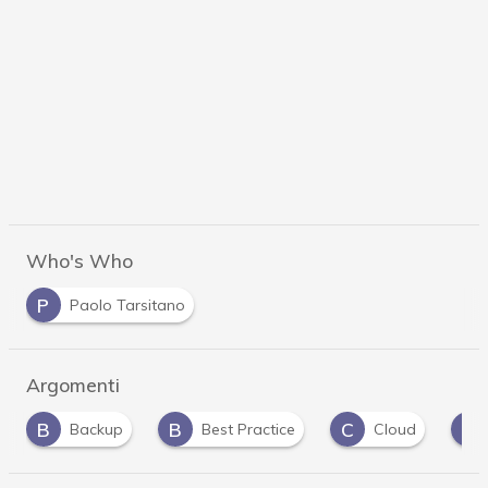
Who's Who
P
Paolo Tarsitano
Argomenti
B
B
C
C
Backup
Best Practice
Cloud
Crit