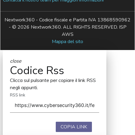
Nextwork360 - Codice fiscale e Partita IVA 13868590962
- © 2026 Nextwork360. ALL RIGHTS RESERVED. ISP
AWS
Mappa del sito
close
Codice Rss
Clicca sul pulsante per copiare il link RSS
negli appunti.
RSS link
COPIA LINK