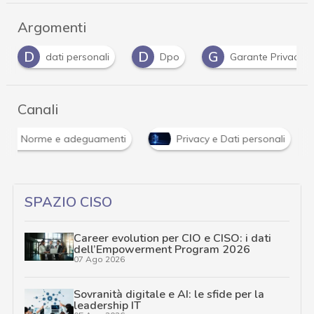
Argomenti
D
D
G
dati personali
Dpo
Garante Privacy
Canali
Norme e adeguamenti
Privacy e Dati personali
SPAZIO CISO
Career evolution per CIO e CISO: i dati
dell’Empowerment Program 2026
07 Ago 2026
Sovranità digitale e AI: le sfide per la
leadership IT