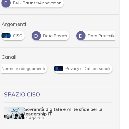
P
P4I - Partners4Innovation
Argomenti
D
D
CISO
Data Breach
Data Protection
Canali
Norme e adeguamenti
Privacy e Dati personali
SPAZIO CISO
Sovranità digitale e AI: le sfide per la
leadership IT
05 Ago 2026