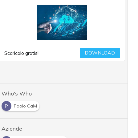
DOWNLOAD
Scaricalo gratis!
Who's Who
P
Paolo Calvi
Aziende