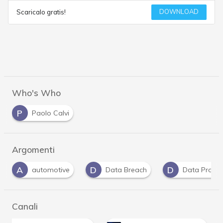
DOWNLOAD
Scaricalo gratis!
Who's Who
P
Paolo Calvi
Argomenti
D
D
D
Data Breach
Data Protection
dati per
Canali