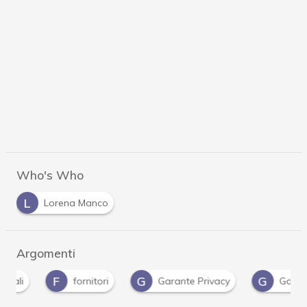
Who's Who
L
Lorena Manco
Argomenti
F
G
G
fornitori
Garante Privacy
Gdpr