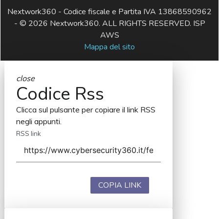
Nextwork360 - Codice fiscale e Partita IVA 13868590962
- © 2026 Nextwork360. ALL RIGHTS RESERVED. ISP
AWS
Mappa del sito
close
Codice Rss
Clicca sul pulsante per copiare il link RSS
negli appunti.
RSS link
COPIA LINK