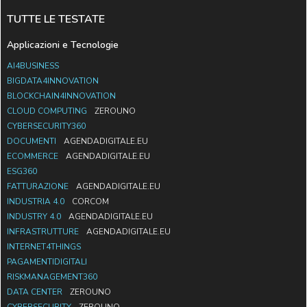
TUTTE LE TESTATE
Applicazioni e Tecnologie
AI4BUSINESS
BIGDATA4INNOVATION
BLOCKCHAIN4INNOVATION
CLOUD COMPUTING
ZEROUNO
CYBERSECURITY360
DOCUMENTI
AGENDADIGITALE.EU
ECOMMERCE
AGENDADIGITALE.EU
ESG360
FATTURAZIONE
AGENDADIGITALE.EU
INDUSTRIA 4.0
CORCOM
INDUSTRY 4.0
AGENDADIGITALE.EU
INFRASTRUTTURE
AGENDADIGITALE.EU
INTERNET4THINGS
PAGAMENTIDIGITALI
RISKMANAGEMENT360
DATA CENTER
ZEROUNO
CYBERSECURITY
ZEROUNO