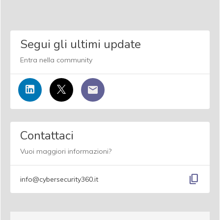
Segui gli ultimi update
Entra nella community
Contattaci
Vuoi maggiori informazioni?
content_copy
info@cybersecurity360.it