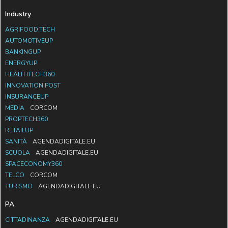
Industry
AGRIFOOD.TECH
AUTOMOTIVEUP
BANKINGUP
ENERGYUP
HEALTHTECH360
INNOVATION POST
INSURANCEUP
MEDIA
CORCOM
PROPTECH360
RETAILUP
SANITÀ
AGENDADIGITALE.EU
SCUOLA
AGENDADIGITALE.EU
SPACECONOMY360
TELCO
CORCOM
TURISMO
AGENDADIGITALE.EU
PA
CITTADINANZA
AGENDADIGITALE.EU