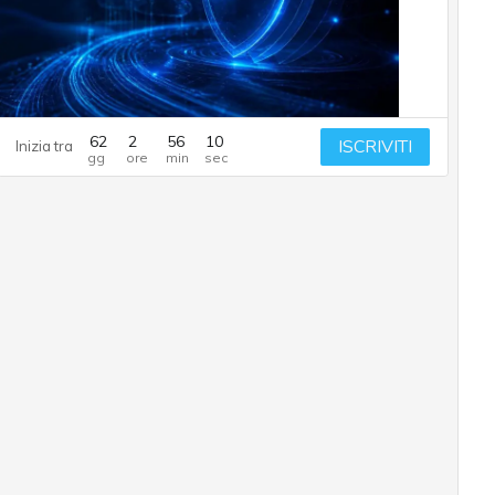
62
2
56
9
ISCRIVITI
Inizia tra