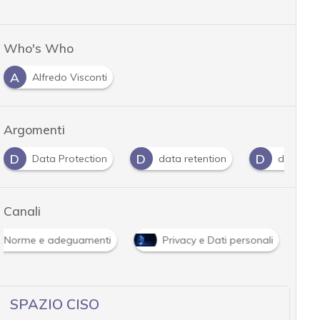
Who's Who
A
Alfredo Visconti
Argomenti
D
D
D
Data Protection
data retention
dati pers
Canali
Norme e adeguamenti
Privacy e Dati personali
SPAZIO CISO