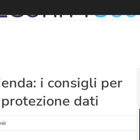
P
ienda: i consigli per
 protezione dati
ali