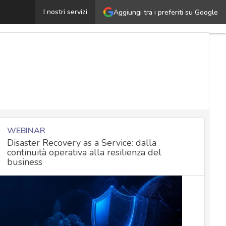
rivacy policy in azienda: i consigli per avviare un piano 
I nostri servizi
Aggiungi tra i preferiti su Google
WEBINAR
Disaster Recovery as a Service: dalla
continuità operativa alla resilienza del
business