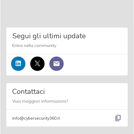
Segui gli ultimi update
Entra nella community
Contattaci
Vuoi maggiori informazioni?
content_copy
info@cybersecurity360.it