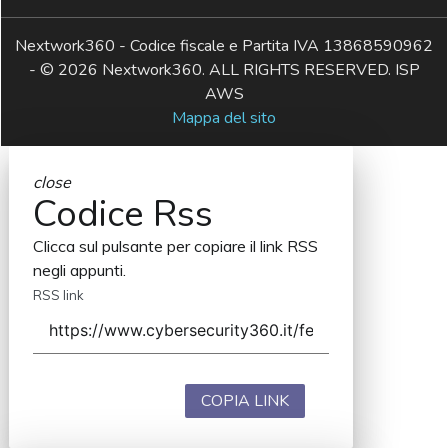
Nextwork360 - Codice fiscale e Partita IVA 13868590962
- © 2026 Nextwork360. ALL RIGHTS RESERVED. ISP
AWS
Mappa del sito
close
Codice Rss
Clicca sul pulsante per copiare il link RSS
negli appunti.
RSS link
COPIA LINK