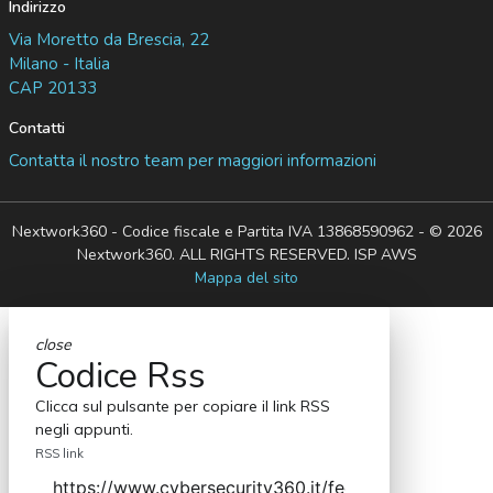
Indirizzo
Via Moretto da Brescia, 22
Milano - Italia
CAP 20133
Contatti
Contatta il nostro team per maggiori informazioni
Nextwork360 - Codice fiscale e Partita IVA 13868590962 - © 2026
Nextwork360. ALL RIGHTS RESERVED. ISP AWS
Mappa del sito
close
Codice Rss
Clicca sul pulsante per copiare il link RSS
negli appunti.
RSS link