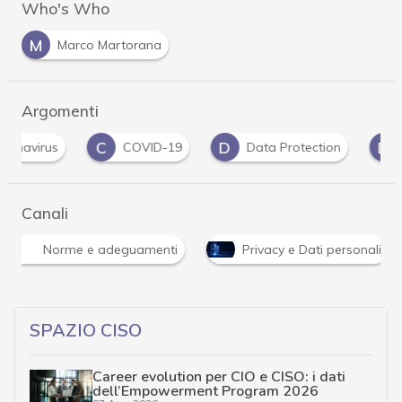
Who's Who
M
Marco Martorana
Argomenti
C
D
D
COVID-19
Data Protection
dati perso
Canali
Norme e adeguamenti
Privacy e Dati personali
SPAZIO CISO
Career evolution per CIO e CISO: i dati
dell’Empowerment Program 2026