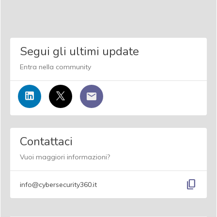
Segui gli ultimi update
Entra nella community
Contattaci
Vuoi maggiori informazioni?
content_copy
info@cybersecurity360.it