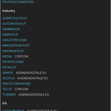
PEOPLE&CHANGE360
Industry
AGRIFOOD.TECH
AUTOMOTIVEUP
BANKINGUP
ENERGYUP
HEALTHTECH360
INNOVATION POST
INSURANCEUP
MEDIA
CORCOM
PROPTECH360
RETAILUP
SANITÀ
AGENDADIGITALE.EU
SCUOLA
AGENDADIGITALE.EU
SPACECONOMY360
TELCO
CORCOM
TURISMO
AGENDADIGITALE.EU
PA
CITTADINANZA
AGENDADIGITALE.EU