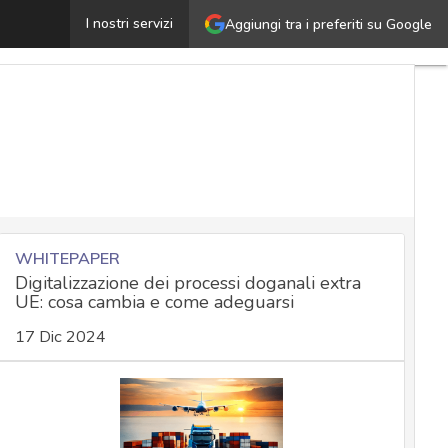
onflitto d’interessi e inconferibilità dell’incarico: la nu
I nostri servizi
Aggiungi tra i preferiti su Google
WHITEPAPER
Digitalizzazione dei processi doganali extra
UE: cosa cambia e come adeguarsi
17 Dic 2024