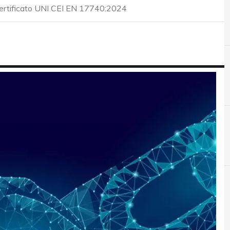
certificato UNI CEI EN 17740:2024
D
D
Data Protection
dirett