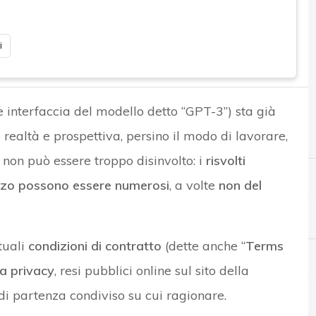
i
 interfaccia del modello detto “GPT-3”) sta già
realtà e prospettiva, persino il modo di lavorare,
 non può essere troppo disinvolto: i
risvolti
ilizzo possono essere numerosi
, a volte
non del
tuali
condizioni di contratto
(dette anche “
Terms
a privacy
, resi pubblici online sul sito della
A
Accountability
di partenza condiviso su cui ragionare.