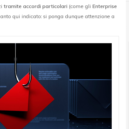
zi
tramite accordi particolari
(come gli
Enterprise
uanto qui indicato: si ponga dunque attenzione a