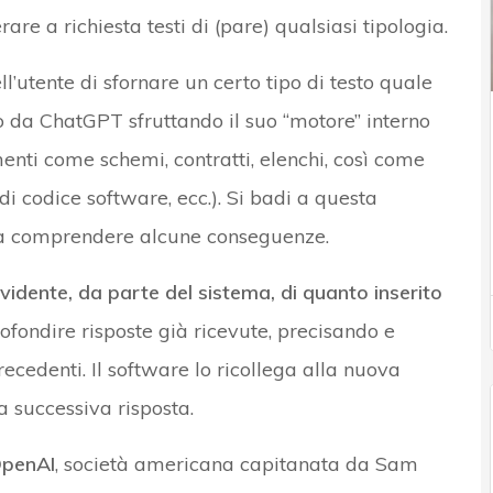
re a richiesta testi di (pare) qualsiasi tipologia.
’utente di sfornare un certo tipo di testo quale
to da ChatGPT sfruttando il suo “motore” interno
nti come schemi, contratti, elenchi, così come
e di codice software, ecc.). Si badi a questa
o a comprendere alcune conseguenze.
vidente, da parte del sistema, di quanto inserito
fondire risposte già ricevute, precisando e
ecedenti. Il software lo ricollega alla nuova
a successiva risposta.
penAI
, società americana capitanata da Sam