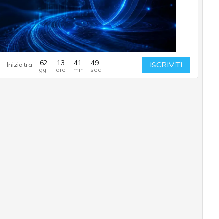
62
13
41
48
ISCRIVITI
Inizia tra