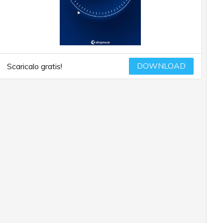
DOWNLOAD
Scaricalo gratis!