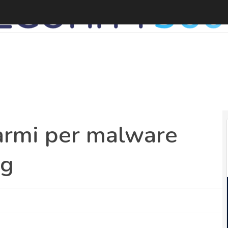
armi per malware
ng