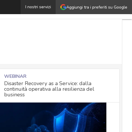
ChatGPT, nuovi allarmi per malware sofisticati e phishin
I nostri servizi
Aggiungi tra i preferiti su Google
WEBINAR
Disaster Recovery as a Service: dalla
continuità operativa alla resilienza del
business