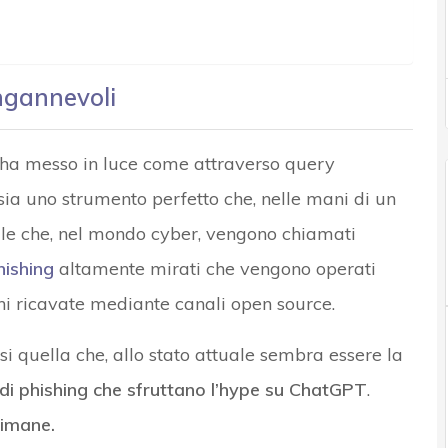
ingannevoli
ha messo in luce come attraverso query
sia uno strumento perfetto che, nelle mani di un
lle che, nel mondo cyber, vengono chiamati
hishing
altamente mirati che vengono operati
ni ricavate mediante canali open source.
i quella che, allo stato attuale sembra essere la
i di phishing che sfruttano l’hype su ChatGPT
.
timane.