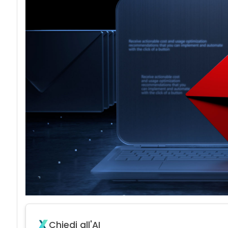
acy
Attacchi hacke
Chiedi all'AI