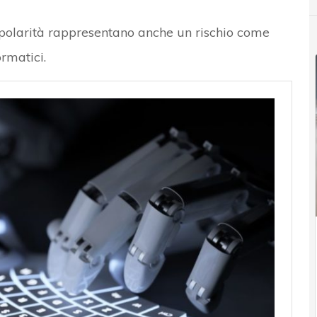
opolarità rappresentano anche un rischio come
rmatici.