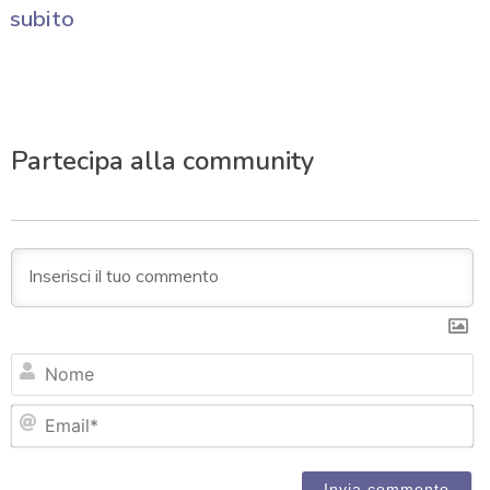
subito
Partecipa alla community
N
Em