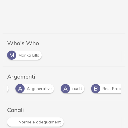
Who's Who
M
Marika Lilla
Argomenti
A
A
B
AI generative
audit
Best Practice
Canali
Norme e adeguamenti