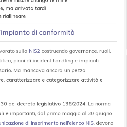
che le misure a lungo termine
le, ma arrivata tardi
riallineare
’impianto di conformità
vorato sulla
NIS2
costruendo governance, ruoli,
ifica, piani di incident handling e impianti
essario. Ma mancava ancora un pezzo
e, caratterizzare e categorizzare attività e
lo 30 del decreto legislativo 138/2024
. La norma
ali e importanti, dal primo maggio al 30 giugno
icazione di inserimento nell’elenco NIS
, devono