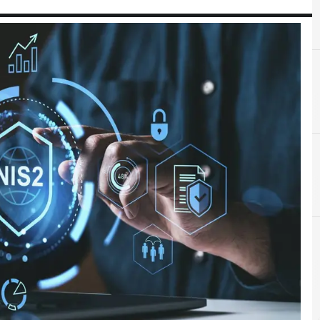
A
ACN