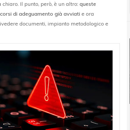
iaro. Il punto, però, è un altro:
queste
ercorsi di adeguamento già avviati
e ora
rivedere documenti, impianto metodologico e