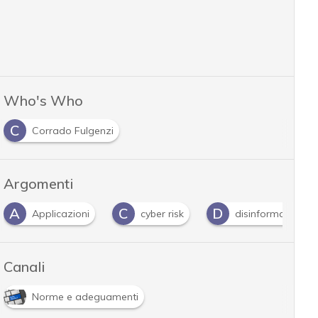
Who's Who
C
Corrado Fulgenzi
Argomenti
C
D
G
I
cyber risk
disinformazione
guida
…
Canali
Norme e adeguamenti