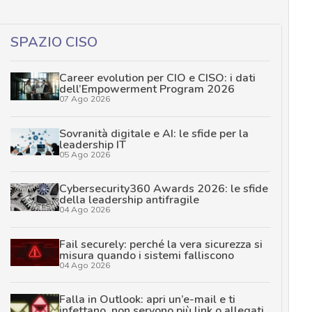
SPAZIO CISO
Career evolution per CIO e CISO: i dati
dell’Empowerment Program 2026
07 Ago 2026
Sovranità digitale e AI: le sfide per la
leadership IT
05 Ago 2026
Cybersecurity360 Awards 2026: le sfide
della leadership antifragile
04 Ago 2026
Fail securely: perché la vera sicurezza si
misura quando i sistemi falliscono
04 Ago 2026
Falla in Outlook: apri un’e-mail e ti
infettano, non servono più link o allegati