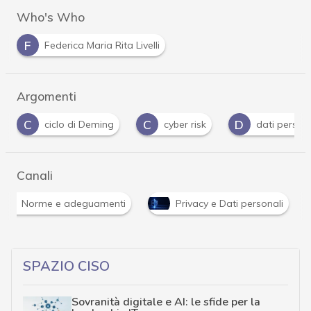
Who's Who
F
Federica Maria Rita Livelli
Argomenti
C
D
G
I
cyber risk
dati personali
guida
Canali
Norme e adeguamenti
Privacy e Dati personali
SPAZIO CISO
Sovranità digitale e AI: le sfide per la